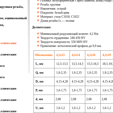
Головка: полусферическая с пресс-шайбой, шлиц Philips 
Резьба: крупная
крупная резьба,
Наконечник: острый
Покрытие: белый цинк
Материал: сталь C1018, С1022
лям, оцинкованный
Длина резьбы Lt — полная
ям,
Долнительно:
Минимальный разрушающий момент: 4,2 Hм
Твердость сердцевины: 240-450 HV
Твердость поверхности: 550 MIN HV
таллическим
Применение: металлический профиль до 0,9 мм
таллическим
Обозначение
4,2х13
4,2х14
4,2х16
4,2х19
L, мм
12,5-13,5
13,5-14,5
15,5-16,5
18,5-19
ого
Q, мм
1,9-2,35
1,9-2,35
1,9-2,35
1,9-2,3
ого
D, мм
4,15-4,28
4,15-4,28
4,15-4,28
4,15-4,
таллическим
P, мм
1,6-1,75
1,6-1,75
1,6-1,75
1,6-1,7
d, мм
2,68
2,68
2,68
2,68
таллическим
U, мм
1,0-1,2
1,0-1,2
1,0-1,2
1,0-1,2
таллическим