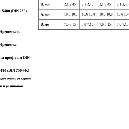
H, мм
2,1-2,45
2,1-2,45
2,1-2,45
2,1-2,4
15480 (DIN 7504-
A, мм
10,6-10,8
10,6-10,8
10,6-10,8
10,6-10
B, мм
7,0-7,15
7,0-7,15
7,0-7,15
7,0-7,1
брешетке (с
обрешетке,
ким профилям DIN-
480 (DIN 7504-K)
ущим конструкциям
 и резиновой