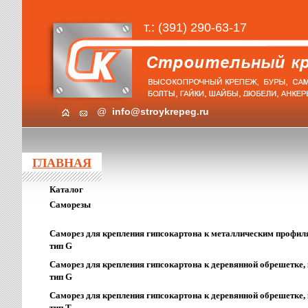
т.: (391) 290-63-17
@
info@stroykrepeg.ru
ГЛАВНАЯ
Каталог
Саморезы
Саморез для крепления гипсокартона к металлическим профиля
тип G
Саморез для крепления гипсокартона к деревянной обрешетке, 
тип G
Саморез для крепления гипсокартона к деревянной обрешетке, 
тип T